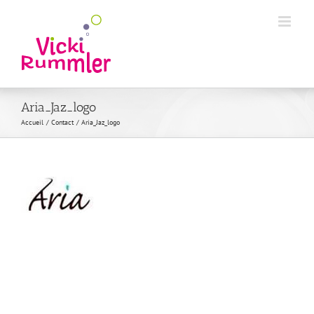
Passer
au
contenu
Aria_Jaz_logo
Accueil
Contact
Aria_Jaz_logo