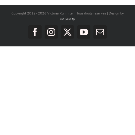
Copyright 2012 -
2026 Victoria Rummler | Tous droits réservés | Design by
swipswap
Facebook
Instagram
X
YouTube
Email