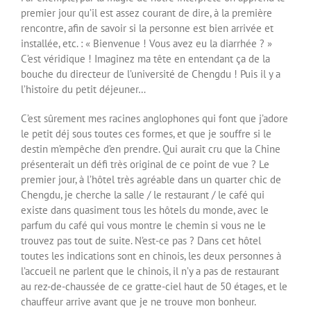
premier jour qu’il est assez courant de dire, à la première
rencontre, afin de savoir si la personne est bien arrivée et
installée, etc. : « Bienvenue ! Vous avez eu la diarrhée ? »
C’est véridique ! Imaginez ma tête en entendant ça de la
bouche du directeur de l’université de Chengdu ! Puis il y a
l’histoire du petit déjeuner…
C’est sûrement mes racines anglophones qui font que j’adore
le petit déj sous toutes ces formes, et que je souffre si le
destin m’empêche d’en prendre. Qui aurait cru que la Chine
présenterait un défi très original de ce point de vue ? Le
premier jour, à l’hôtel très agréable dans un quarter chic de
Chengdu, je cherche la salle / le restaurant / le café qui
existe dans quasiment tous les hôtels du monde, avec le
parfum du café qui vous montre le chemin si vous ne le
trouvez pas tout de suite. N’est-ce pas ? Dans cet hôtel
toutes les indications sont en chinois, les deux personnes à
l’accueil ne parlent que le chinois, il n’y a pas de restaurant
au rez-de-chaussée de ce gratte-ciel haut de 50 étages, et le
chauffeur arrive avant que je ne trouve mon bonheur.