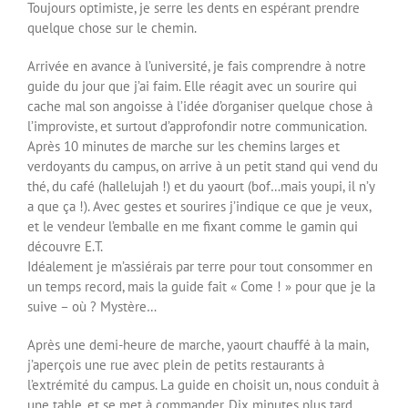
Toujours optimiste, je serre les dents en espérant prendre
quelque chose sur le chemin.
Arrivée en avance à l’université, je fais comprendre à notre
guide du jour que j’ai faim. Elle réagit avec un sourire qui
cache mal son angoisse à l’idée d’organiser quelque chose à
l’improviste, et surtout d’approfondir notre communication.
Après 10 minutes de marche sur les chemins larges et
verdoyants du campus, on arrive à un petit stand qui vend du
thé, du café (hallelujah !) et du yaourt (bof…mais youpi, il n’y
a que ça !). Avec gestes et sourires j’indique ce que je veux,
et le vendeur l’emballe en me fixant comme le gamin qui
découvre E.T.
Idéalement je m’assiérais par terre pour tout consommer en
un temps record, mais la guide fait « Come ! » pour que je la
suive – où ? Mystère…
Après une demi-heure de marche, yaourt chauffé à la main,
j’aperçois une rue avec plein de petits restaurants à
l’extrémité du campus. La guide en choisit un, nous conduit à
une table, et se met à commander. Dix minutes plus tard,