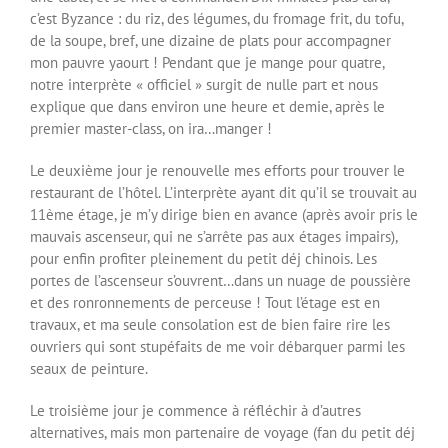
c’est Byzance : du riz, des légumes, du fromage frit, du tofu,
de la soupe, bref, une dizaine de plats pour accompagner
mon pauvre yaourt ! Pendant que je mange pour quatre,
notre interprète « officiel » surgit de nulle part et nous
explique que dans environ une heure et demie, après le
premier master-class, on ira…manger !
Le deuxième jour je renouvelle mes efforts pour trouver le
restaurant de l’hôtel. L’interprète ayant dit qu’il se trouvait au
11ème étage, je m’y dirige bien en avance (après avoir pris le
mauvais ascenseur, qui ne s’arrête pas aux étages impairs),
pour enfin profiter pleinement du petit déj chinois. Les
portes de l’ascenseur s’ouvrent…dans un nuage de poussière
et des ronronnements de perceuse ! Tout l’étage est en
travaux, et ma seule consolation est de bien faire rire les
ouvriers qui sont stupéfaits de me voir débarquer parmi les
seaux de peinture.
Le troisième jour je commence à réfléchir à d’autres
alternatives, mais mon partenaire de voyage (fan du petit déj