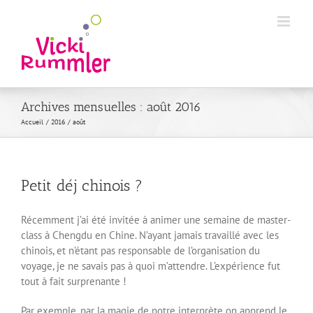
Passer
au
contenu
Archives mensuelles :
août 2016
Accueil
2016
août
Petit déj chinois ?
Récemment j’ai été invitée à animer une semaine de master-
class à Chengdu en Chine. N’ayant jamais travaillé avec les
chinois, et n’étant pas responsable de l’organisation du
voyage, je ne savais pas à quoi m’attendre. L’expérience fut
tout à fait surprenante !
Par exemple, par la magie de notre interprète on apprend le