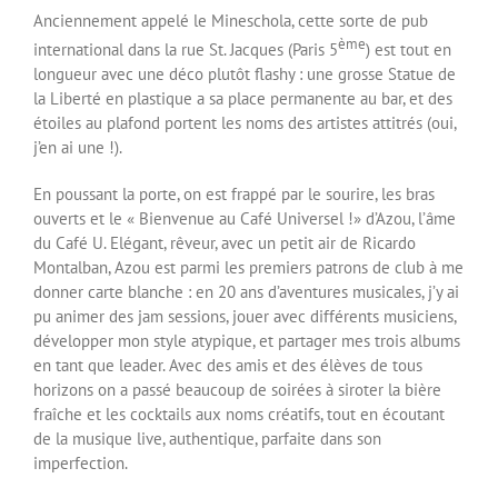
Anciennement appelé le Mineschola, cette sorte de pub
ème
international dans la rue St. Jacques (Paris 5
) est tout en
longueur avec une déco plutôt flashy : une grosse Statue de
la Liberté en plastique a sa place permanente au bar, et des
étoiles au plafond portent les noms des artistes attitrés (oui,
j’en ai une !).
En poussant la porte, on est frappé par le sourire, les bras
ouverts et le « Bienvenue au Café Universel !» d’Azou, l’âme
du Café U. Elégant, rêveur, avec un petit air de Ricardo
Montalban, Azou est parmi les premiers patrons de club à me
donner carte blanche : en 20 ans d’aventures musicales, j’y ai
pu animer des jam sessions, jouer avec différents musiciens,
développer mon style atypique, et partager mes trois albums
en tant que leader. Avec des amis et des élèves de tous
horizons on a passé beaucoup de soirées à siroter la bière
fraîche et les cocktails aux noms créatifs, tout en écoutant
de la musique live, authentique, parfaite dans son
imperfection.