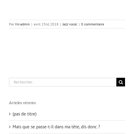
Par
Vic-admin
|
avril 23rd, 2018
|
Jazz vocal
|
0 commentaire
Rechercher:
Articles récents
(pas de titre)
Mais que se passe-t-il dans ma tête, dis donc ?