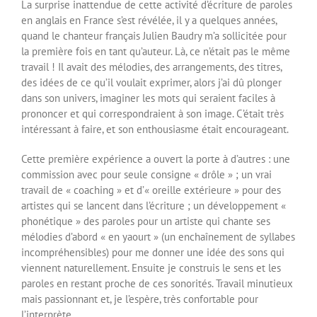
La surprise inattendue de cette activité d’écriture de paroles
en anglais en France s’est révélée, il y a quelques années,
quand le chanteur français Julien Baudry m’a sollicitée pour
la première fois en tant qu’auteur. Là, ce n’était pas le même
travail ! Il avait des mélodies, des arrangements, des titres,
des idées de ce qu’il voulait exprimer, alors j’ai dû plonger
dans son univers, imaginer les mots qui seraient faciles à
prononcer et qui correspondraient à son image. C’était très
intéressant à faire, et son enthousiasme était encourageant.
Cette première expérience a ouvert la porte à d’autres : une
commission avec pour seule consigne « drôle » ; un vrai
travail de « coaching » et d’« oreille extérieure » pour des
artistes qui se lancent dans l’écriture ; un développement «
phonétique » des paroles pour un artiste qui chante ses
mélodies d’abord « en yaourt » (un enchaînement de syllabes
incompréhensibles) pour me donner une idée des sons qui
viennent naturellement. Ensuite je construis le sens et les
paroles en restant proche de ces sonorités. Travail minutieux
mais passionnant et, je l’espère, très confortable pour
l’interprète.