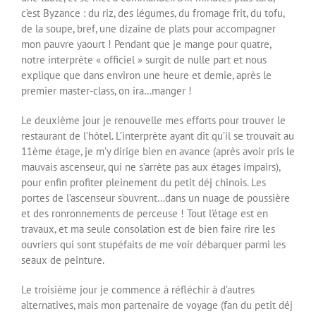
c’est Byzance : du riz, des légumes, du fromage frit, du tofu,
de la soupe, bref, une dizaine de plats pour accompagner
mon pauvre yaourt ! Pendant que je mange pour quatre,
notre interprète « officiel » surgit de nulle part et nous
explique que dans environ une heure et demie, après le
premier master-class, on ira…manger !
Le deuxième jour je renouvelle mes efforts pour trouver le
restaurant de l’hôtel. L’interprète ayant dit qu’il se trouvait au
11ème étage, je m’y dirige bien en avance (après avoir pris le
mauvais ascenseur, qui ne s’arrête pas aux étages impairs),
pour enfin profiter pleinement du petit déj chinois. Les
portes de l’ascenseur s’ouvrent…dans un nuage de poussière
et des ronronnements de perceuse ! Tout l’étage est en
travaux, et ma seule consolation est de bien faire rire les
ouvriers qui sont stupéfaits de me voir débarquer parmi les
seaux de peinture.
Le troisième jour je commence à réfléchir à d’autres
alternatives, mais mon partenaire de voyage (fan du petit déj