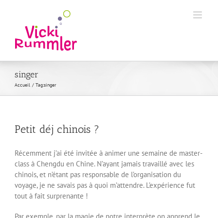
Passer
au
contenu
singer
Accueil
Tag:
singer
Petit déj chinois ?
Récemment j’ai été invitée à animer une semaine de master-
class à Chengdu en Chine. N’ayant jamais travaillé avec les
chinois, et n’étant pas responsable de l’organisation du
voyage, je ne savais pas à quoi m’attendre. L’expérience fut
tout à fait surprenante !
Par exemple, par la magie de notre interprète on apprend le