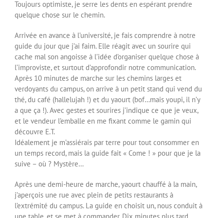
Toujours optimiste, je serre les dents en espérant prendre
quelque chose sur le chemin.
Arrivée en avance à l’université, je fais comprendre à notre
guide du jour que j’ai faim. Elle réagit avec un sourire qui
cache mal son angoisse à l’idée d’organiser quelque chose à
l’improviste, et surtout d’approfondir notre communication.
Après 10 minutes de marche sur les chemins larges et
verdoyants du campus, on arrive à un petit stand qui vend du
thé, du café (hallelujah !) et du yaourt (bof…mais youpi, il n’y
a que ça !). Avec gestes et sourires j’indique ce que je veux,
et le vendeur l’emballe en me fixant comme le gamin qui
découvre E.T.
Idéalement je m’assiérais par terre pour tout consommer en
un temps record, mais la guide fait « Come ! » pour que je la
suive – où ? Mystère…
Après une demi-heure de marche, yaourt chauffé à la main,
j’aperçois une rue avec plein de petits restaurants à
l’extrémité du campus. La guide en choisit un, nous conduit à
une table, et se met à commander. Dix minutes plus tard,