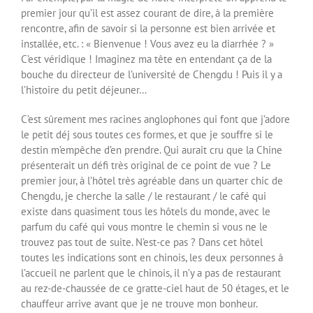
premier jour qu’il est assez courant de dire, à la première
rencontre, afin de savoir si la personne est bien arrivée et
installée, etc. : « Bienvenue ! Vous avez eu la diarrhée ? »
C’est véridique ! Imaginez ma tête en entendant ça de la
bouche du directeur de l’université de Chengdu ! Puis il y a
l’histoire du petit déjeuner…
C’est sûrement mes racines anglophones qui font que j’adore
le petit déj sous toutes ces formes, et que je souffre si le
destin m’empêche d’en prendre. Qui aurait cru que la Chine
présenterait un défi très original de ce point de vue ? Le
premier jour, à l’hôtel très agréable dans un quarter chic de
Chengdu, je cherche la salle / le restaurant / le café qui
existe dans quasiment tous les hôtels du monde, avec le
parfum du café qui vous montre le chemin si vous ne le
trouvez pas tout de suite. N’est-ce pas ? Dans cet hôtel
toutes les indications sont en chinois, les deux personnes à
l’accueil ne parlent que le chinois, il n’y a pas de restaurant
au rez-de-chaussée de ce gratte-ciel haut de 50 étages, et le
chauffeur arrive avant que je ne trouve mon bonheur.