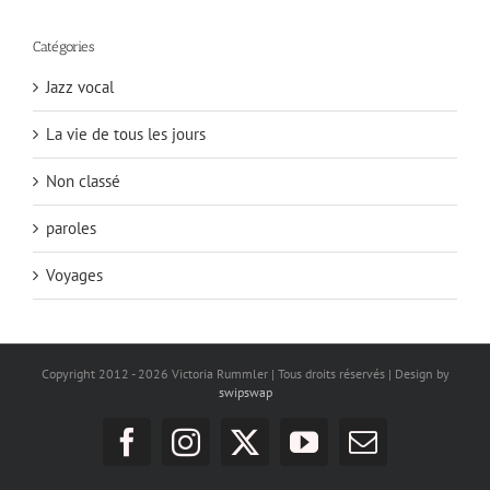
Catégories
Jazz vocal
La vie de tous les jours
Non classé
paroles
Voyages
Copyright 2012 -
2026 Victoria Rummler | Tous droits réservés | Design by
swipswap
Facebook
Instagram
X
YouTube
Email