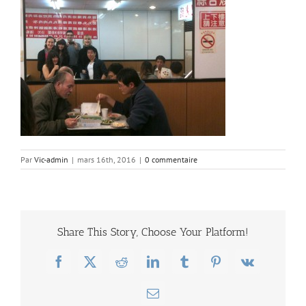
Par
Vic-admin
|
mars 16th, 2016
|
0 commentaire
Share This Story, Choose Your Platform!
Facebook
X
Reddit
LinkedIn
Tumblr
Pinterest
Vk
Email