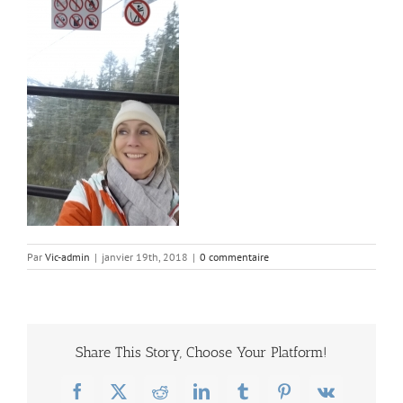
Par
Vic-admin
|
janvier 19th, 2018
|
0 commentaire
Share This Story, Choose Your Platform!
Facebook
X
Reddit
LinkedIn
Tumblr
Pinterest
Vk