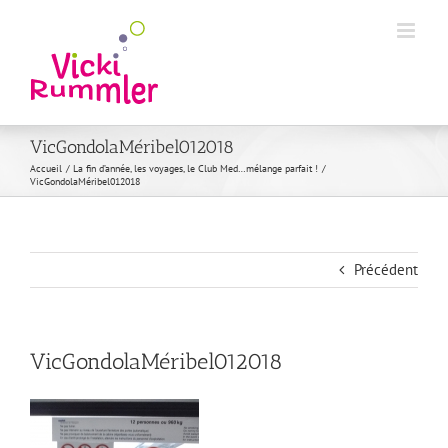
Passer
au
contenu
VicGondolaMéribel012018
Accueil
La fin d’année, les voyages, le Club Med…mélange parfait !
VicGondolaMéribel012018
Précédent
VicGondolaMéribel012018