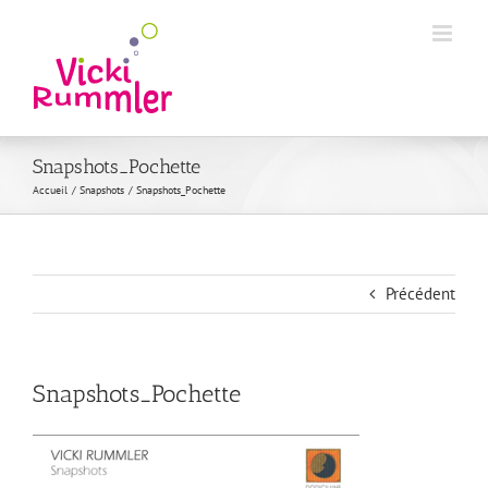
Passer
au
contenu
Snapshots_Pochette
Accueil
Snapshots
Snapshots_Pochette
Précédent
Snapshots_Pochette