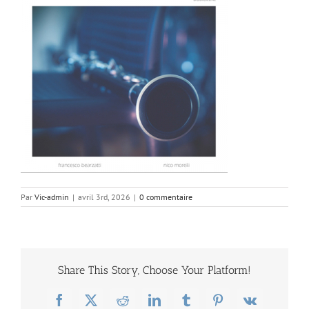
Par
Vic-admin
|
avril 3rd, 2026
|
0 commentaire
Share This Story, Choose Your Platform!
Facebook
X
Reddit
LinkedIn
Tumblr
Pinterest
Vk