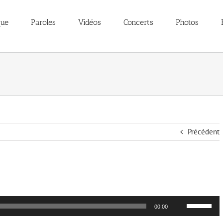
que
Paroles
Vidéos
Concerts
Photos
Précédent
Utilisez
00:00
les
flèches