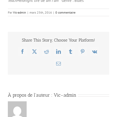
TeachMeTonight
tiré de
am I am
Genre : Blues
Par
Vic-admin
|
mars 25th, 2016
|
0 commentaire
Share This Story, Choose Your Platform!
Facebook
X
Reddit
LinkedIn
Tumblr
Pinterest
Vk
Email
À propos de l'auteur :
Vic-admin