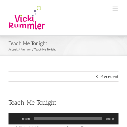
Passer
au
contenu
Teach Me Tonight
Accueil
Am I Am
Teach Me Tonight
Précédent
Teach Me Tonight
Lecteur
00:00
00:00
audio