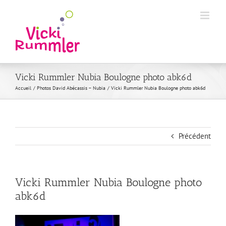
Passer
au
contenu
Vicki Rummler Nubia Boulogne photo abk6d
Accueil
Photos David Abécassis – Nubia
Vicki Rummler Nubia Boulogne photo abk6d
Précédent
Vicki Rummler Nubia Boulogne photo
abk6d