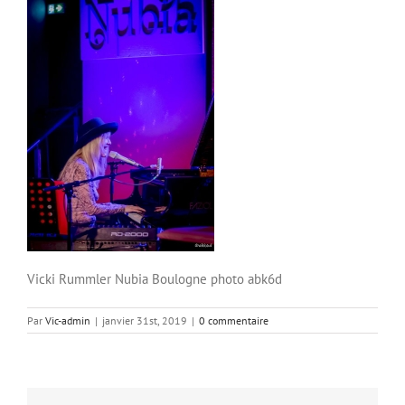
Vicki Rummler Nubia Boulogne photo abk6d
Par
Vic-admin
|
janvier 31st, 2019
|
0 commentaire