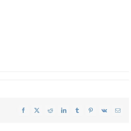
Facebook
X
Reddit
LinkedIn
Tumblr
Pinterest
Vk
Email