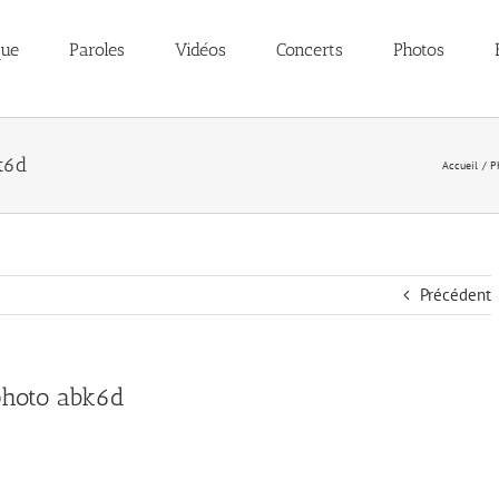
que
Paroles
Vidéos
Concerts
Photos
k6d
Accueil
P
Précédent
photo abk6d