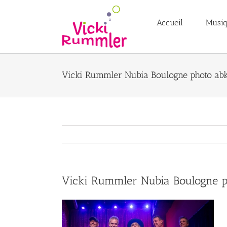
Passer
au
Accueil
Musi
contenu
Vicki Rummler Nubia Boulogne photo ab
Vicki Rummler Nubia Boulogne 