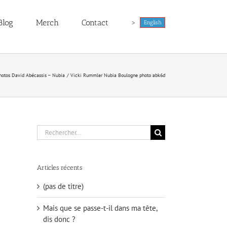
Blog
Merch
Contact
>
English
hotos David Abécassis – Nubia
Vicki Rummler Nubia Boulogne photo abk6d
Rechercher:
Articles récents
(pas de titre)
Mais que se passe-t-il dans ma tête,
dis donc ?