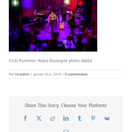
Vicki Rummler Nubia Boulogne photo abk6d
Par
Vic-admin
|
janvier 31st, 2019
|
0 commentaire
Share This Story, Choose Your Platform!
Facebook
X
Reddit
LinkedIn
Tumblr
Pinterest
Vk