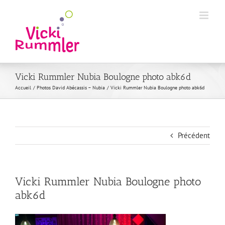
Passer
au
contenu
Vicki Rummler Nubia Boulogne photo abk6d
Accueil
Photos David Abécassis – Nubia
Vicki Rummler Nubia Boulogne photo abk6d
Précédent
Vicki Rummler Nubia Boulogne photo
abk6d