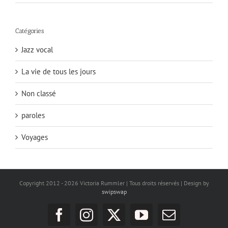
Catégories
Jazz vocal
La vie de tous les jours
Non classé
paroles
Voyages
Copyright 2012 -
2026 Victoria Rummler | Tous droits réservés | Design by
swipswap
Facebook
Instagram
X
YouTube
Email