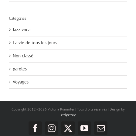
Catégories
Jazz vocal
La vie de tous les jours
Non classé
paroles
Voyages
Copyright 2012 -
2026 Victoria Rummler | Tous droits réservés | Design by
swipswap
Facebook
Instagram
X
YouTube
Email