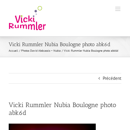
Passer
au
contenu
Vicki Rummler Nubia Boulogne photo abk6d
Accueil
Photos David Abécassis – Nubia
Vicki Rummler Nubia Boulogne photo abk6d
Précédent
Vicki Rummler Nubia Boulogne photo
abk6d