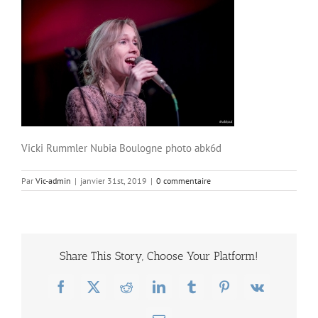
Vicki Rummler Nubia Boulogne photo abk6d
Par
Vic-admin
|
janvier 31st, 2019
|
0 commentaire
Share This Story, Choose Your Platform!
Facebook
X
Reddit
LinkedIn
Tumblr
Pinterest
Vk