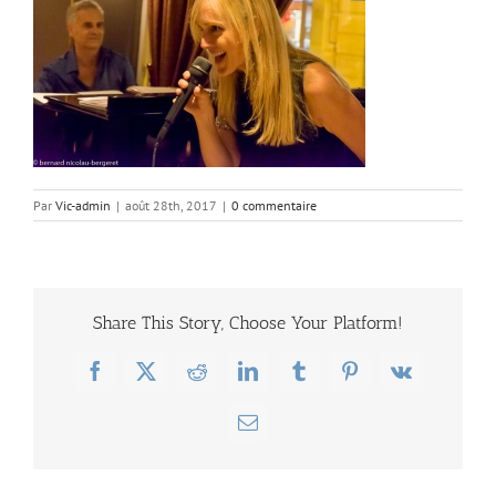
Par
Vic-admin
|
août 28th, 2017
|
0 commentaire
Share This Story, Choose Your Platform!
Facebook
X
Reddit
LinkedIn
Tumblr
Pinterest
Vk
Email