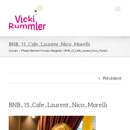
Passer
au
contenu
BNB_15_Cafe_Laurent_Nico_Morelli
Accueil
Photos Bernard Nicolau-Bergeret
BNB_15_Cafe_Laurent_Nico_Morelli
Précédent
BNB_15_Cafe_Laurent_Nico_Morelli