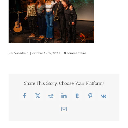
Par
Vic-admin
|
octobre 12th, 2023
|
0 commentaire
Share This Story, Choose Your Platform!
Facebook
X
Reddit
LinkedIn
Tumblr
Pinterest
Vk
Email