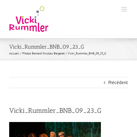
Passer
au
contenu
Vicki_Rummler_BNB_09_23_G
Accueil
Photos Bernard Nicolau-Bergeret
Vicki_Rummler_BNB_09_23_G
Précédent
Vicki_Rummler_BNB_09_23_G