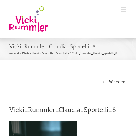
Passer
au
contenu
Vicki_Rummler_Claudia_Sportelli_8
Accueil
Photos Claudia Sportelli – Snapshots
Vicki_Rummler_Claudia_Sportelli_8
Précédent
Vicki_Rummler_Claudia_Sportelli_8