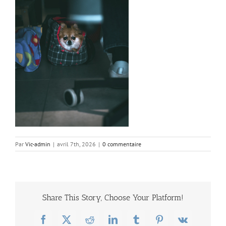
Par
Vic-admin
|
avril 7th, 2026
|
0 commentaire
Share This Story, Choose Your Platform!
Facebook
X
Reddit
LinkedIn
Tumblr
Pinterest
Vk