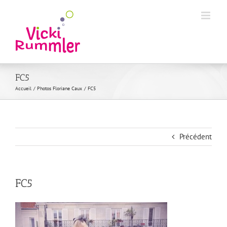
Passer
au
contenu
FC5
Accueil
Photos Floriane Caux
FC5
Précédent
FC5