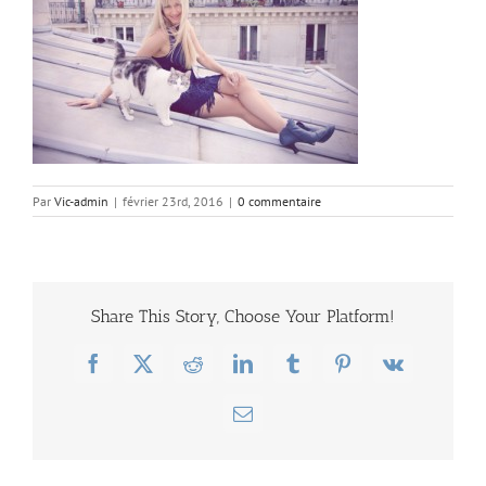
Par
Vic-admin
|
février 23rd, 2016
|
0 commentaire
Share This Story, Choose Your Platform!
Facebook
X
Reddit
LinkedIn
Tumblr
Pinterest
Vk
Email