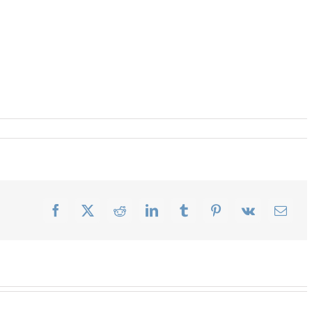
Facebook
X
Reddit
LinkedIn
Tumblr
Pinterest
Vk
Email