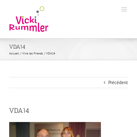
Passer
au
contenu
VDA14
Accueil
Vive les Friends
VDA14
Précédent
VDA14