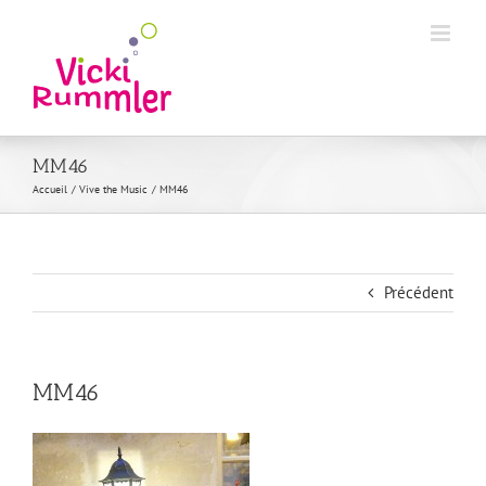
Passer
au
contenu
MM46
Accueil
Vive the Music
MM46
Précédent
MM46