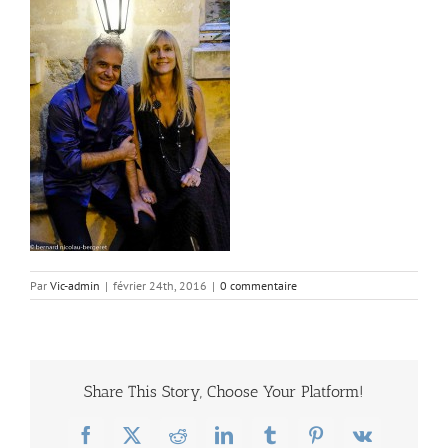
Par
Vic-admin
|
février 24th, 2016
|
0 commentaire
Share This Story, Choose Your Platform!
Facebook
X
Reddit
LinkedIn
Tumblr
Pinterest
Vk