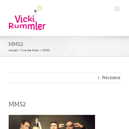
Passer
au
contenu
MM52
Accueil
Vive the Music
MM52
Précédent
MM52