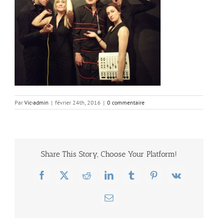
Par
Vic-admin
|
février 24th, 2016
|
0 commentaire
Share This Story, Choose Your Platform!
Facebook
X
Reddit
LinkedIn
Tumblr
Pinterest
Vk
Email