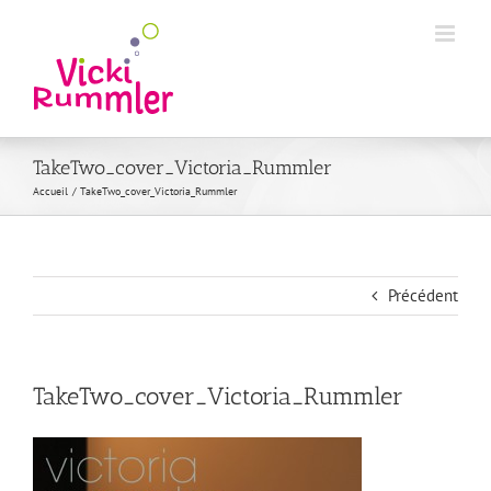
Passer
au
contenu
TakeTwo_cover_Victoria_Rummler
Accueil
TakeTwo_cover_Victoria_Rummler
Précédent
TakeTwo_cover_Victoria_Rummler