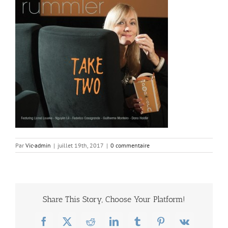
Par
Vic-admin
|
juillet 19th, 2017
|
0 commentaire
Share This Story, Choose Your Platform!
Facebook
X
Reddit
LinkedIn
Tumblr
Pinterest
Vk