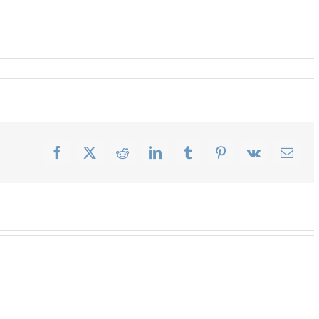
Facebook
X
Reddit
LinkedIn
Tumblr
Pinterest
Vk
Email