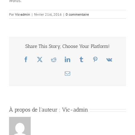
Words
.
Par
Vic-admin
|
février 21st, 2016
|
0 commentaire
Share This Story, Choose Your Platform!
Facebook
X
Reddit
LinkedIn
Tumblr
Pinterest
Vk
Email
À propos de l'auteur :
Vic-admin